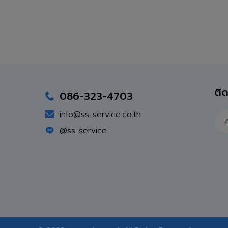
ติด
086-323-4703
info@ss-service.co.th
ด
@ss-service