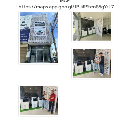
MAP
: https://maps.app.goo.gl/JPJiiRSteoB5gYzL7